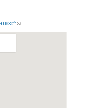
essidor.fr
ou