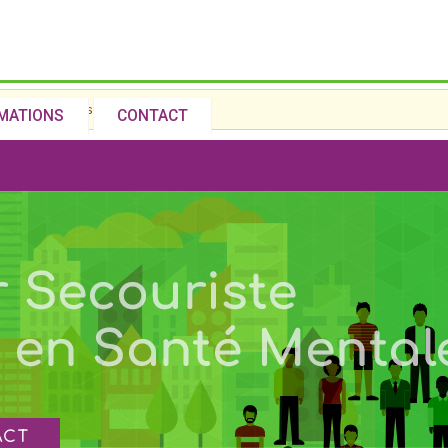
Aller au
contenu
principal
issions for this form are closed.
RMATIONS
CONTACT
ACT