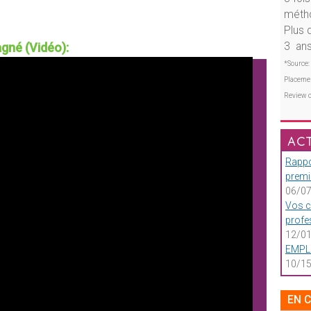
métho
Plus 
gné (Vidéo):
3 ans
*Source: 
Placemen
Review o
AC
Rappo
premi
06/07
Vos c
profe
12/01
EMPLO
10/15
EN 