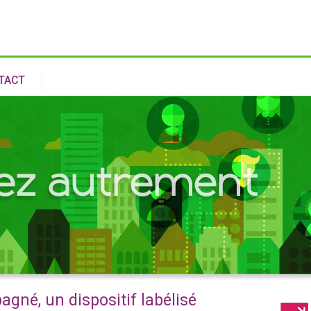
Aller au
contenu
principal
TACT
gné, un dispositif labélisé