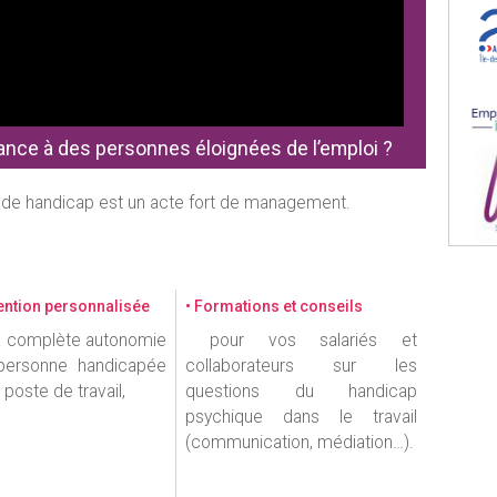
nce à des personnes éloignées de l’emploi ?
n de handicap est un acte fort de management.
ention personnalisée
• Formations et conseils
à complète autonomie
pour vos salariés et
personne handicapée
collaborateurs sur les
 poste de travail,
questions du handicap
psychique dans le travail
(communication, médiation…).