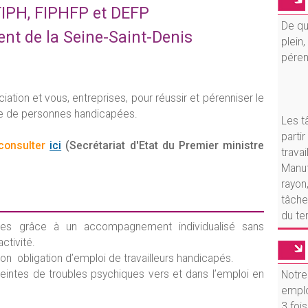
IPH, FIPHFP et DEFP
De qu
ent de la Seine-Saint-Denis
plein
péren
iation et vous, entreprises, pour réussir et pérenniser le
lle de personnes handicapées.
Les t
parti
consulter
ici
(Secrétariat d'Etat du Premier ministre
travail
Manut
rayon
tâche
du te
rises grâce à un accompagnement individualisé sans
activité.
on obligation d’emploi de travailleurs handicapés.
ntes de troubles psychiques vers et dans l’emploi en
Notre 
emplo
3 foi