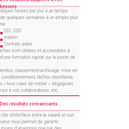
besoins
elques heures par jour à un temps
, de quelques semaines à un emploi plus
ne.
CDI, CDD
Intérim
Contrats aidés…
âches sont ciblées et accessibles à
r d’une formation rapide sur le poste de
:
ention, classement/archivage, mise en
, conditionnement, tâches répétitives,
s « hors cœur de métier » dégageant
mps à vos collaborateurs, etc..
Des résultats convaincants
rôle d’interface entre le salarié et son
yeur nous permet de garantir :
s moins d’abandons que par des