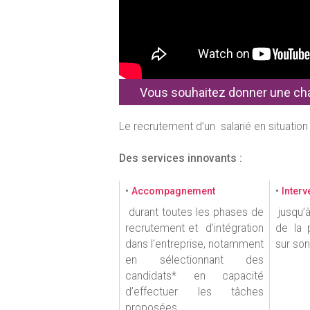
Vous souhaitez donner une cha
Le recrutement d’un salarié en situatio
Des services innovants :
•
•
Accompagnement
Interv
durant toutes les phases de
jusqu’
recrutement et d’intégration
de la 
dans l’entreprise, notamment
sur son
en sélectionnant des
candidats* en capacité
d’effectuer les tâches
proposées