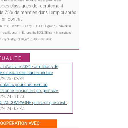
des classiques de recrutement
de 75% de maintien dans l’emploi après
 en contrat
Burns, T., White, SJ., Catty. J., EQOLISE group, «Individual
t and Support in Europe: the EQOLISE trial». International
f Psychiatry, vol 20, n°6, p. 498-502, 2008
TUALITE
rt d’activité 2024 Formations de
ers secours en santé mentale
/2025 - 08:34
ontacts pour une insertion
ssionnelle réussie et progressive.
/2024 - 11:20
I ACCOMPAGNE qu’est-ce que c’est :
/2024 - 07:37
COOPÉRATION AVEC