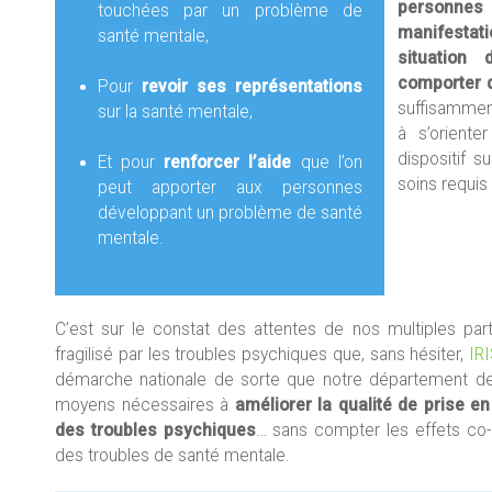
personne
touchées par un problème de
manifestat
santé mentale,
situation
comporter 
Pour
revoir ses représentations
suffisamment
sur la santé mentale,
à s’oriente
dispositif s
Et pour
renforcer l’aide
que l’on
soins requis
peut apporter aux personnes
développant un problème de santé
mentale.
C’est sur le constat des attentes de nos multiples part
fragilisé par les troubles psychiques que, sans hésiter,
IR
démarche nationale de sorte que notre département de 
moyens nécessaires à
améliorer la qualité de prise e
des troubles psychiques
… sans compter les effets co-l
des troubles de santé mentale.