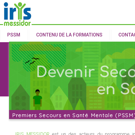
Aller au
contenu
principal
PSSM
CONTENU DE LA FORMATIONS
CONTA
Premiers Secours en Santé Mentale (PSSM
IRIS MESSIDOR
est un des acteurs du programme inter