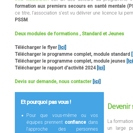
formation aux premiers secours en santé mentale (
ce titre, l’association s’est vu délivrer une licence lui p
PSSM
.
Deux modules de formations , Standard et Jeunes
Télécharger le flyer
[Ici]
Télécharger le programme complet, module standard
[
Télécharger le programme complet, module jeunes
[Ici
Télécharger le rapport d'activité 2024
[Ici]
Devis sur demande, nous contacter
[ici]
Et pourquoi pas vous !
Devenir
Pour que vous-même ou vos
La formatio
équipes prennent
confiance
dans
un large p
l’approche des personnes