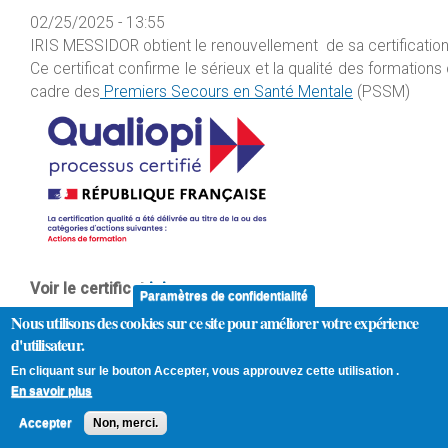
02/25/2025 - 13:55
IRIS MESSIDOR obtient le renouvellement de sa certificati
Ce certificat confirme le sérieux et la qualité des formatio
cadre des
Premiers Secours en Santé Mentale
(PSSM)
Voir le certificat
ici
Paramètres de confidentialité
Nous utilisons des cookies sur ce site pour améliorer votre expérience
d'utilisateur.
En cliquant sur le bouton Accepter, vous approuvez cette utilisation .
En savoir plus
@ Copyright 2015-2025, 
Accepter
Non, merci.